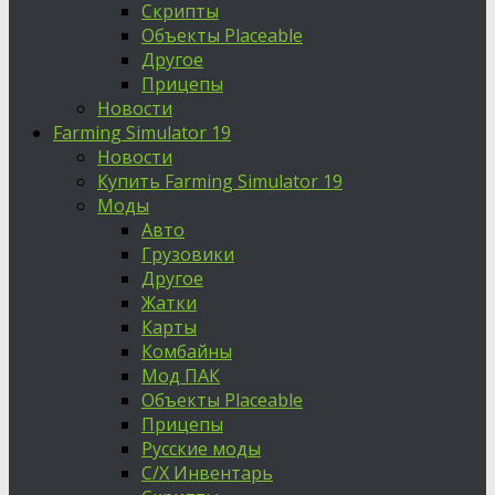
Скрипты
Объекты Placeable
Другое
Прицепы
Новости
Farming Simulator 19
Новости
Купить Farming Simulator 19
Моды
Авто
Грузовики
Другое
Жатки
Карты
Комбайны
Мод ПАК
Объекты Placeable
Прицепы
Русские моды
С/Х Инвентарь