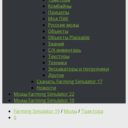
Комбайны
Прицепы
Мод ПАК
Русские моды
Объекты
Объекты Placeable
Здания
С/Х инвентарь
Текстуры
Техника
Экскаваторы и погрузчики
Другое
Скачать Farming Simulator 17
Новости
Моды Farming Simulator 22
Моды Farming Simulator 19
Farming Simulator 19
/
Моды
/
Трактора
0