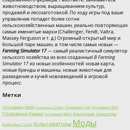
животноводством, выращиванием культур,
продажей и лесозаготовкой. По ходу игры под ваше
управление попадет более сотни
сельскохозяйственных машин, реально повторяющих
самые именитые марки (Challenger, Fendt, Valtra,
Massey Ferguson и т. д.) Огромный открытый мир и
большой парк машин, в том числе самых новых —
Farming Simulator 17
— самый реалистичный симулятор
сельского хозяйства из всех созданных!
В Farming
Simulator 17
из новых особенностей: новая карта,
новые бренды и машины, новые животные для
разведения и кучей нововведений в игровой
процесс.
Метки
Грузовики MAN
Грузовики ГАЗ
Грузовики ЗИЛ
Грузовики SCANIA
Грузовики Камаз
Двуосные прицепы
Грузовики МАЗ
Моды
Культиваторы
Комбайны CLAAS