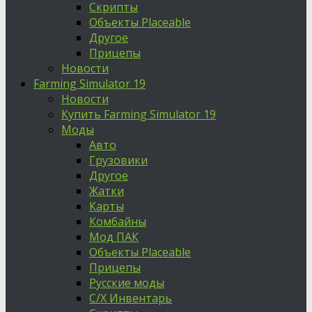
Скрипты
Объекты Placeable
Другое
Прицепы
Новости
Farming Simulator 19
Новости
Купить Farming Simulator 19
Моды
Авто
Грузовики
Другое
Жатки
Карты
Комбайны
Мод ПАК
Объекты Placeable
Прицепы
Русские моды
С/Х Инвентарь