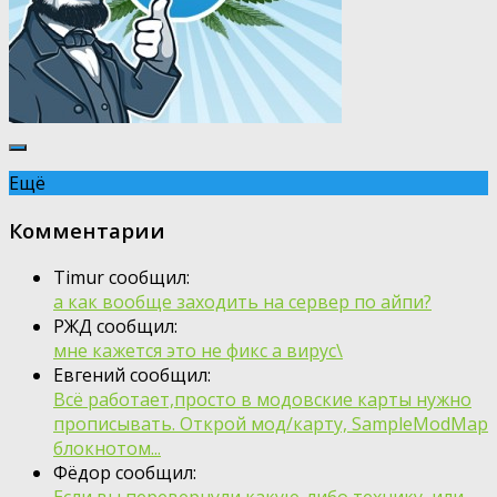
Ещё
Комментарии
Timur сообщил:
а как вообще заходить на сервер по айпи?
РЖД сообщил:
мне кажется это не фикс а вирус\
Евгений сообщил:
Всё работает,просто в модовские карты нужно
прописывать. Открой мод/карту, SampleModMap
блокнотом...
Фёдор сообщил:
Если вы перевернули какую-либо технику, или