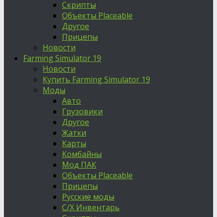
Скрипты
Объекты Placeable
Другое
Прицепы
Новости
Farming Simulator 19
Новости
Купить Farming Simulator 19
Моды
Авто
Грузовики
Другое
Жатки
Карты
Комбайны
Мод ПАК
Объекты Placeable
Прицепы
Русские моды
С/Х Инвентарь