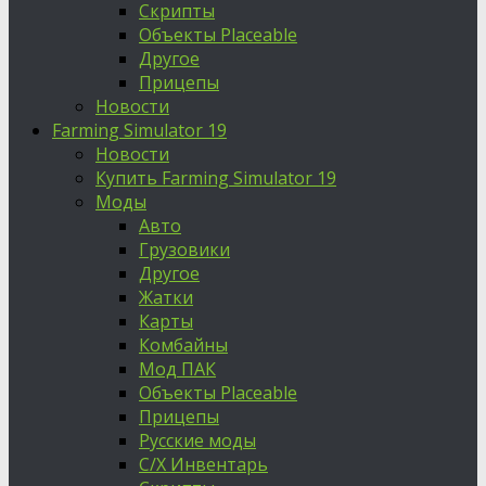
Скрипты
Объекты Placeable
Другое
Прицепы
Новости
Farming Simulator 19
Новости
Купить Farming Simulator 19
Моды
Авто
Грузовики
Другое
Жатки
Карты
Комбайны
Мод ПАК
Объекты Placeable
Прицепы
Русские моды
С/Х Инвентарь