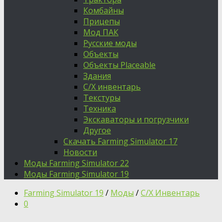
Комбайны
Прицепы
Мод ПАК
Русские моды
Объекты
Объекты Placeable
Здания
С/Х инвентарь
Текстуры
Техника
Экскаваторы и погрузчики
Другое
Скачать Farming Simulator 17
Новости
Моды Farming Simulator 22
Моды Farming Simulator 19
Farming Simulator 19
/
Моды
/
С/Х Инвентарь
0