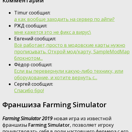
Комментарии
Timur сообщил:
а как вообще заходить на сервер по айпи?
РЖД сообщил:
мне кажется это не фикс а вирус\
Евгений сообщил:
Всё работает,просто в модовские карты нужно
прописывать. Открой мод/карту, SampleModMap
блокнотом...
Фёдор сообщил:
Если вы перевернули какую-либо технику, или
оборудование, и хотите вернуть с...
Сергей сообщил:
Спасибо бро!
Франшиза Farming Simulator
Farming Simulator 2019
новая игра из известной
франшизы
Farming Simulator
, позволяет игроку
почувствовать себя в роли настоящего фермера с его