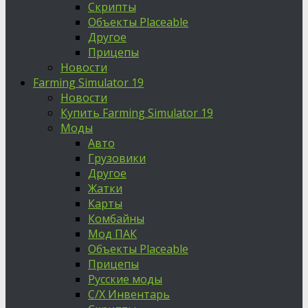
Скрипты
Объекты Placeable
Другое
Прицепы
Новости
Farming Simulator 19
Новости
Купить Farming Simulator 19
Моды
Авто
Грузовики
Другое
Жатки
Карты
Комбайны
Мод ПАК
Объекты Placeable
Прицепы
Русские моды
С/Х Инвентарь