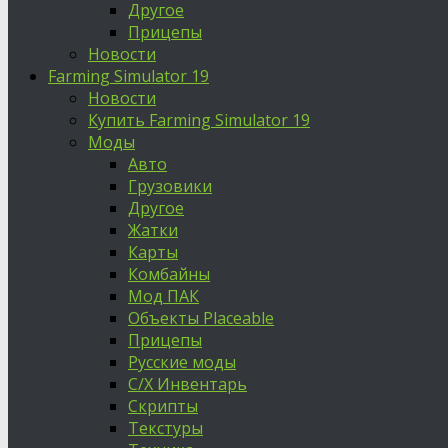
Другое
Прицепы
Новости
Farming Simulator 19
Новости
Купить Farming Simulator 19
Моды
Авто
Грузовики
Другое
Жатки
Карты
Комбайны
Мод ПАК
Объекты Placeable
Прицепы
Русские моды
С/Х Инвентарь
Скрипты
Текстуры