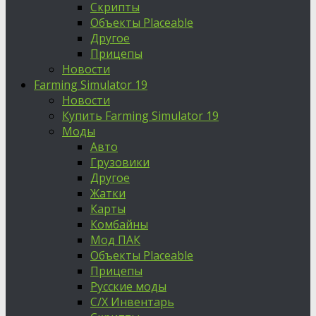
Скрипты
Объекты Placeable
Другое
Прицепы
Новости
Farming Simulator 19
Новости
Купить Farming Simulator 19
Моды
Авто
Грузовики
Другое
Жатки
Карты
Комбайны
Мод ПАК
Объекты Placeable
Прицепы
Русские моды
С/Х Инвентарь