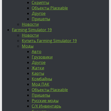
Скрипты
Объекты Placeable
Другое
Прицепы
Новости
Farming Simulator 19
Новости
Купить Farming Simulator 19
Моды
Авто
Грузовики
Другое
Жатки
Карты
Комбайны
Мод ПАК
Объекты Placeable
Прицепы
Русские моды
С/Х Инвентарь