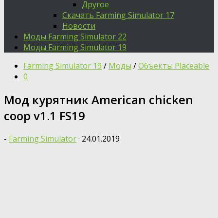
Другое
Скачать Farming Simulator 17
Новости
Моды Farming Simulator 22
Моды Farming Simulator 19
Farming Simulator 19
/
Моды
/
Объекты Placeable
0
Мод курятник American chicken
coop v1.1 FS19
-
Farming Simulator
·
24.01.2019