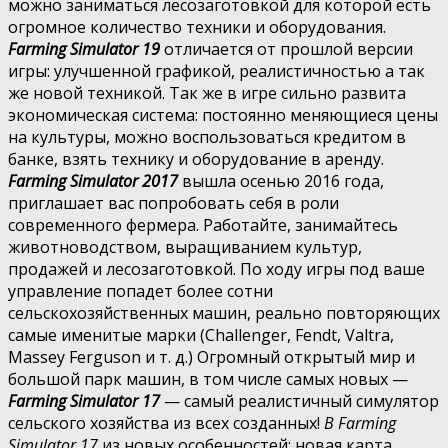
можно заниматься лесозаготовкой для которой есть
огромное количество техники и оборудования.
Farming Simulator 19
отличается от прошлой версии
игры: улучшенной графикой, реалистичностью а так
же новой техникой. Так же в игре сильно развита
экономическая система: постоянно меняющиеся цены
на культуры, можно воспользоваться кредитом в
банке, взять технику и оборудование в аренду.
Farming Simulator 2017
вышла осенью 2016 года,
приглашает вас попробовать себя в роли
современного фермера. Работайте, занимайтесь
животноводством, выращиванием культур,
продажей и лесозаготовкой. По ходу игры под ваше
управление попадет более сотни
сельскохозяйственных машин, реально повторяющих
самые именитые марки (Challenger, Fendt, Valtra,
Massey Ferguson и т. д.) Огромный открытый мир и
большой парк машин, в том числе самых новых —
Farming Simulator 17
— самый реалистичный симулятор
сельского хозяйства из всех созданных!
В Farming
Simulator 17
из новых особенностей: новая карта,