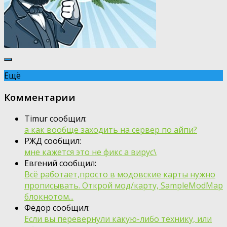
Ещё
Комментарии
Timur сообщил:
а как вообще заходить на сервер по айпи?
РЖД сообщил:
мне кажется это не фикс а вирус\
Евгений сообщил:
Всё работает,просто в модовские карты нужно
прописывать. Открой мод/карту, SampleModMap
блокнотом...
Фёдор сообщил:
Если вы перевернули какую-либо технику, или