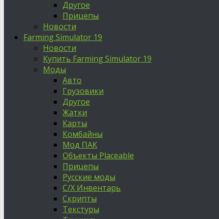
Другое
Прицепы
Новости
Farming Simulator 19
Новости
Купить Farming Simulator 19
Моды
Авто
Грузовики
Другое
Жатки
Карты
Комбайны
Мод ПАК
Объекты Placeable
Прицепы
Русские моды
С/Х Инвентарь
Скрипты
Текстуры