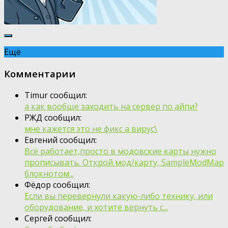
Ещё
Комментарии
Timur сообщил:
а как вообще заходить на сервер по айпи?
РЖД сообщил:
мне кажется это не фикс а вирус\
Евгений сообщил:
Всё работает,просто в модовские карты нужно
прописывать. Открой мод/карту, SampleModMap
блокнотом...
Фёдор сообщил:
Если вы перевернули какую-либо технику, или
оборудование, и хотите вернуть с...
Сергей сообщил: