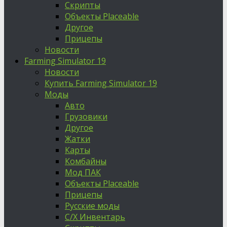
Скрипты
Объекты Placeable
Другое
Прицепы
Новости
Farming Simulator 19
Новости
Купить Farming Simulator 19
Моды
Авто
Грузовики
Другое
Жатки
Карты
Комбайны
Мод ПАК
Объекты Placeable
Прицепы
Русские моды
С/Х Инвентарь