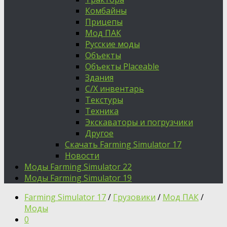
Комбайны
Прицепы
Мод ПАК
Русские моды
Объекты
Объекты Placeable
Здания
С/Х инвентарь
Текстуры
Техника
Экскаваторы и погрузчики
Другое
Скачать Farming Simulator 17
Новости
Моды Farming Simulator 22
Моды Farming Simulator 19
Farming Simulator 17
/
Грузовики
/
Мод ПАК
/
Моды
0