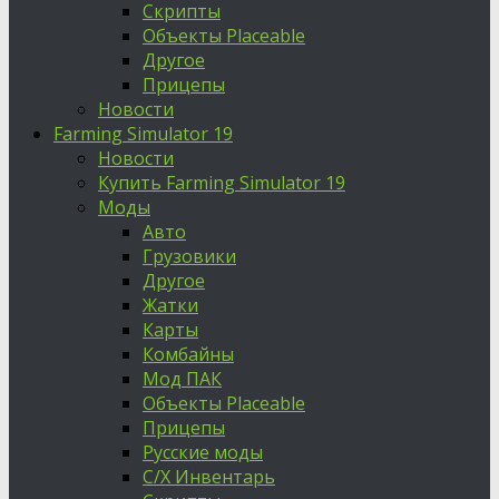
Скрипты
Объекты Placeable
Другое
Прицепы
Новости
Farming Simulator 19
Новости
Купить Farming Simulator 19
Моды
Авто
Грузовики
Другое
Жатки
Карты
Комбайны
Мод ПАК
Объекты Placeable
Прицепы
Русские моды
С/Х Инвентарь