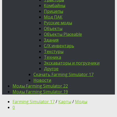
Комбайны
Прицепы
Мод ПАК
Русские моды
Объекты
Объекты Placeable
Здания
С/Х инвентарь
Текстуры
Техника
Экскаваторы и погрузчики
Другое
Скачать Farming Simulator 17
Новости
Моды Farming Simulator 22
Моды Farming Simulator 19
Farming Simulator 17
/
Карты
/
Моды
0