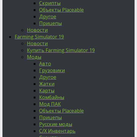
Скрипты
Объекты Placeable
Другое
Прицепы
Новости
Farming Simulator 19
Новости
Купить Farming Simulator 19
Моды
Авто
Грузовики
Другое
Жатки
Карты
Комбайны
Мод ПАК
Объекты Placeable
Прицепы
Русские моды
С/Х Инвентарь