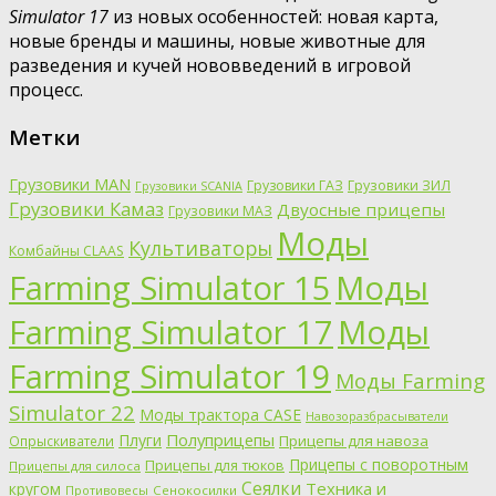
Simulator 17
из новых особенностей: новая карта,
новые бренды и машины, новые животные для
разведения и кучей нововведений в игровой
процесс.
Метки
Грузовики MAN
Грузовики ГАЗ
Грузовики ЗИЛ
Грузовики SCANIA
Грузовики Камаз
Двуосные прицепы
Грузовики МАЗ
Моды
Культиваторы
Комбайны CLAAS
Farming Simulator 15
Моды
Farming Simulator 17
Моды
Farming Simulator 19
Моды Farming
Simulator 22
Моды трактора CASE
Навозоразбрасыватели
Полуприцепы
Плуги
Прицепы для навоза
Опрыскиватели
Прицепы с поворотным
Прицепы для тюков
Прицепы для силоса
Сеялки
Техника и
кругом
Противовесы
Сенокосилки