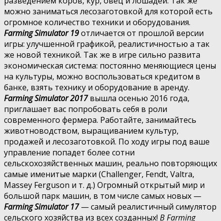
разведением коров, кур, овец и лошадей. Так же
можно заниматься лесозаготовкой для которой есть
огромное количество техники и оборудования.
Farming Simulator 19
отличается от прошлой версии
игры: улучшенной графикой, реалистичностью а так
же новой техникой. Так же в игре сильно развита
экономическая система: постоянно меняющиеся цены
на культуры, можно воспользоваться кредитом в
банке, взять технику и оборудование в аренду.
Farming Simulator 2017
вышла осенью 2016 года,
приглашает вас попробовать себя в роли
современного фермера. Работайте, занимайтесь
животноводством, выращиванием культур,
продажей и лесозаготовкой. По ходу игры под ваше
управление попадет более сотни
сельскохозяйственных машин, реально повторяющих
самые именитые марки (Challenger, Fendt, Valtra,
Massey Ferguson и т. д.) Огромный открытый мир и
большой парк машин, в том числе самых новых —
Farming Simulator 17
— самый реалистичный симулятор
сельского хозяйства из всех созданных!
В Farming