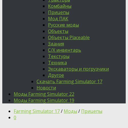
Комбайны
Прицепы
Мод ПАК
Русские моды
Объекты
Объекты Placeable
Здания
С/Х инвентарь
Текстуры
Техника
Экскаваторы и погрузчики
Другое
Скачать Farming Simulator 17
Новости
Моды Farming Simulator 22
Моды Farming Simulator 19
Farming Simulator 17
/
Моды
/
Прицепы
0