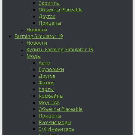
Скрипты
Объекты Placeable
Другое
Прицепы
Новости
Farming Simulator 19
Новости
Купить Farming Simulator 19
Моды
Авто
Грузовики
Другое
Жатки
Карты
Комбайны
Мод ПАК
Объекты Placeable
Прицепы
Русские моды
С/Х Инвентарь