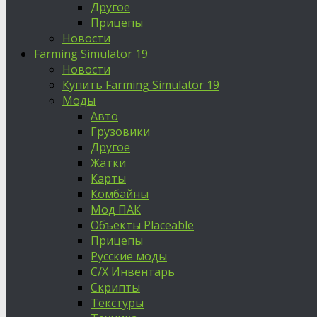
Другое
Прицепы
Новости
Farming Simulator 19
Новости
Купить Farming Simulator 19
Моды
Авто
Грузовики
Другое
Жатки
Карты
Комбайны
Мод ПАК
Объекты Placeable
Прицепы
Русские моды
С/Х Инвентарь
Скрипты
Текстуры