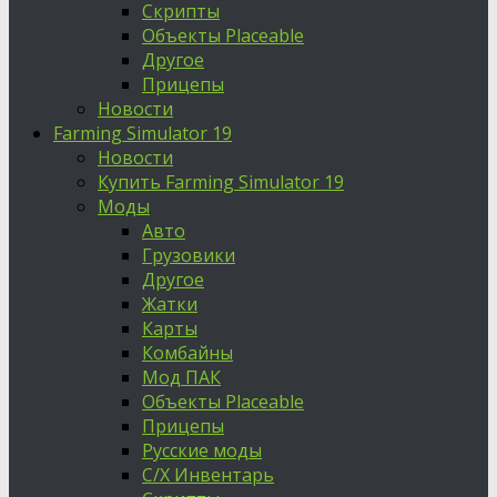
Скрипты
Объекты Placeable
Другое
Прицепы
Новости
Farming Simulator 19
Новости
Купить Farming Simulator 19
Моды
Авто
Грузовики
Другое
Жатки
Карты
Комбайны
Мод ПАК
Объекты Placeable
Прицепы
Русские моды
С/Х Инвентарь