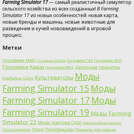
Farming Simulator 17
— самый реалистичный симулятор
сельского хозяйства из всех созданных!
В Farming
Simulator 17
из новых особенностей: новая карта,
новые бренды и машины, новые животные для
разведения и кучей нововведений в игровой
процесс.
Метки
Грузовики MAN
Грузовики ГАЗ
Грузовики ЗИЛ
Грузовики SCANIA
Грузовики Камаз
Двуосные прицепы
Грузовики МАЗ
Моды
Культиваторы
Комбайны CLAAS
Farming Simulator 15
Моды
Farming Simulator 17
Моды
Farming Simulator 19
Моды Farming
Simulator 22
Моды трактора CASE
Навозоразбрасыватели
Полуприцепы
Плуги
Прицепы для навоза
Опрыскиватели