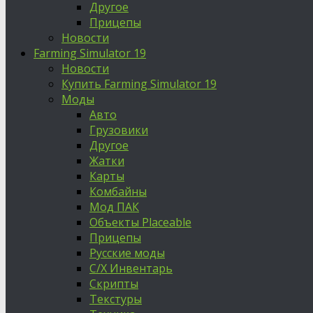
Другое
Прицепы
Новости
Farming Simulator 19
Новости
Купить Farming Simulator 19
Моды
Авто
Грузовики
Другое
Жатки
Карты
Комбайны
Мод ПАК
Объекты Placeable
Прицепы
Русские моды
С/Х Инвентарь
Скрипты
Текстуры