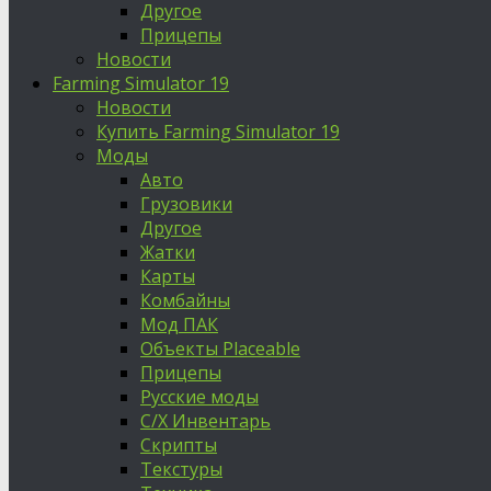
Другое
Прицепы
Новости
Farming Simulator 19
Новости
Купить Farming Simulator 19
Моды
Авто
Грузовики
Другое
Жатки
Карты
Комбайны
Мод ПАК
Объекты Placeable
Прицепы
Русские моды
С/Х Инвентарь
Скрипты
Текстуры