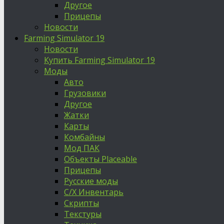
Другое
Прицепы
Новости
Farming Simulator 19
Новости
Купить Farming Simulator 19
Моды
Авто
Грузовики
Другое
Жатки
Карты
Комбайны
Мод ПАК
Объекты Placeable
Прицепы
Русские моды
С/Х Инвентарь
Скрипты
Текстуры