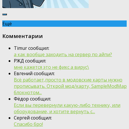
Ещё
Комментарии
Timur сообщил:
а как вообще заходить на сервер по айпи?
РЖД сообщил:
мне кажется это не фикс а вирус\
Евгений сообщил:
Всё работает,просто в модовские карты нужно
прописывать. Открой мод/карту, SampleModMap
блокнотом...
Фёдор сообщил:
Если вы перевернули какую-либо технику, или
оборудование, и хотите вернуть с...
Сергей сообщил:
Спасибо бро!