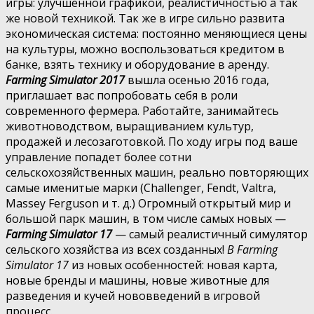
игры: улучшенной графикой, реалистичностью а так
же новой техникой. Так же в игре сильно развита
экономическая система: постоянно меняющиеся цены
на культуры, можно воспользоваться кредитом в
банке, взять технику и оборудование в аренду.
Farming Simulator 2017
вышла осенью 2016 года,
приглашает вас попробовать себя в роли
современного фермера. Работайте, занимайтесь
животноводством, выращиванием культур,
продажей и лесозаготовкой. По ходу игры под ваше
управление попадет более сотни
сельскохозяйственных машин, реально повторяющих
самые именитые марки (Challenger, Fendt, Valtra,
Massey Ferguson и т. д.) Огромный открытый мир и
большой парк машин, в том числе самых новых —
Farming Simulator 17
— самый реалистичный симулятор
сельского хозяйства из всех созданных!
В Farming
Simulator 17
из новых особенностей: новая карта,
новые бренды и машины, новые животные для
разведения и кучей нововведений в игровой
процесс.