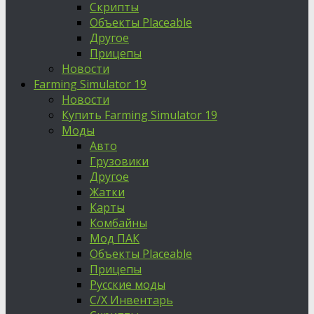
Скрипты
Объекты Placeable
Другое
Прицепы
Новости
Farming Simulator 19
Новости
Купить Farming Simulator 19
Моды
Авто
Грузовики
Другое
Жатки
Карты
Комбайны
Мод ПАК
Объекты Placeable
Прицепы
Русские моды
С/Х Инвентарь