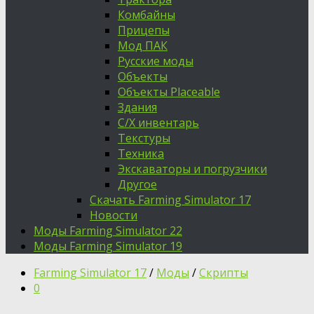
Комбайны
Прицепы
Мод ПАК
Русские моды
Объекты
Объекты Placeable
Здания
С/Х инвентарь
Текстуры
Техника
Экскаваторы и погрузчики
Другое
Скачать Farming Simulator 17
Новости
Моды Farming Simulator 22
Моды Farming Simulator 19
Farming Simulator 17
/
Моды
/
Скрипты
0