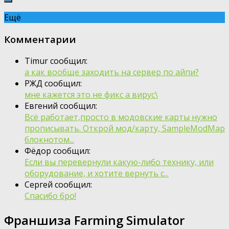
Ещё
Комментарии
Timur сообщил:
а как вообще заходить на сервер по айпи?
РЖД сообщил:
мне кажется это не фикс а вирус\
Евгений сообщил:
Всё работает,просто в модовские карты нужно
прописывать. Открой мод/карту, SampleModMap
блокнотом...
Фёдор сообщил:
Если вы перевернули какую-либо технику, или
оборудование, и хотите вернуть с...
Сергей сообщил:
Спасибо бро!
Франшиза Farming Simulator