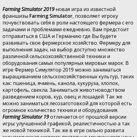
Farming Simulator 2019
новая игра из известной
франшизы
Farming Simulator
, позволяет игроку
почувствовать себя в роли настоящего фермера с его
задачами и проблемами ежедневно. Вам предстоит
отправиться в США и Германию где Вы будете
развивать свое фермерское хозяйство. Фермеру для
выполнения задач, на выбор доступно множество
различной сельскохозяйственной техники и
оборудования самых популярных мировых марок. В
игре Фермер Симулятор 2019 можно заниматься
выращиванием сельскохозяйственных культур, таких
как: пшеница, ячмень, канола, кукуруза, хлопок,
картофель, свекла. Заниматься животноводством
разведением коров, кур, овец и лошадей. Так же
можно заниматься лесозаготовкой для которой есть
огромное количество техники и оборудования.
Farming Simulator 19
отличается от прошлой версии
игры: улучшенной графикой, реалистичностью а так
же новой техникой. Так же в игре сильно развита
экономическая система: постоянно меняющиеся цены