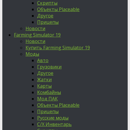
Скрипты
Объекты Placeable
Другое
Прицепы
Новости
Farming Simulator 19
Новости
Купить Farming Simulator 19
Моды
Авто
Грузовики
Другое
Жатки
Карты
Комбайны
Мод ПАК
Объекты Placeable
Прицепы
Русские моды
С/Х Инвентарь