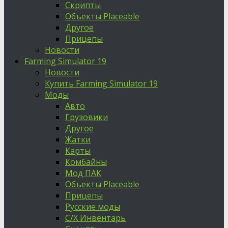
Скрипты
Объекты Placeable
Другое
Прицепы
Новости
Farming Simulator 19
Новости
Купить Farming Simulator 19
Моды
Авто
Грузовики
Другое
Жатки
Карты
Комбайны
Мод ПАК
Объекты Placeable
Прицепы
Русские моды
С/Х Инвентарь