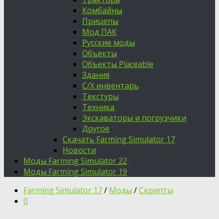
Комбайны
Прицепы
Мод ПАК
Русские моды
Объекты
Объекты Placeable
Здания
С/Х инвентарь
Текстуры
Техника
Экскаваторы и погрузчики
Другое
Скачать Farming Simulator 17
Новости
Моды Farming Simulator 22
Моды Farming Simulator 19
Farming Simulator 17
/
Моды
/
Скрипты
0