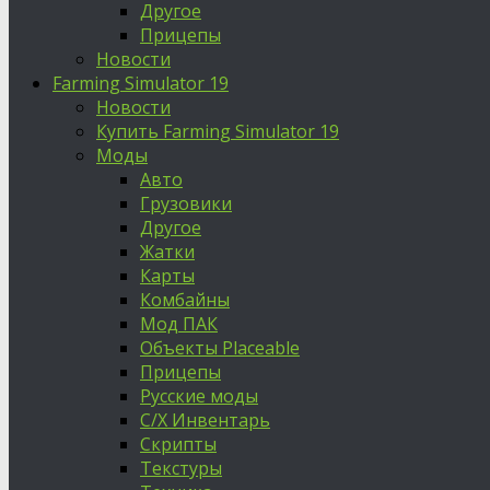
Другое
Прицепы
Новости
Farming Simulator 19
Новости
Купить Farming Simulator 19
Моды
Авто
Грузовики
Другое
Жатки
Карты
Комбайны
Мод ПАК
Объекты Placeable
Прицепы
Русские моды
С/Х Инвентарь
Скрипты
Текстуры