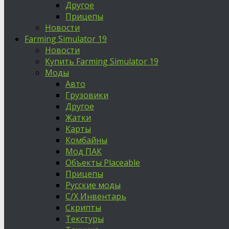
Другое
Прицепы
Новости
Farming Simulator 19
Новости
Купить Farming Simulator 19
Моды
Авто
Грузовики
Другое
Жатки
Карты
Комбайны
Мод ПАК
Объекты Placeable
Прицепы
Русские моды
С/Х Инвентарь
Скрипты
Текстуры