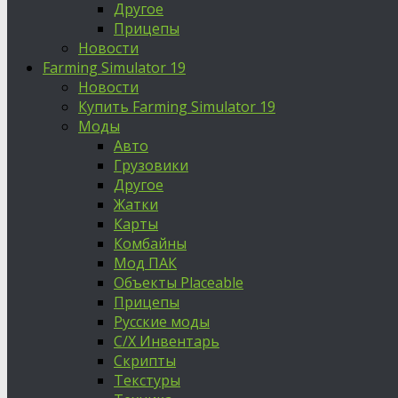
Другое
Прицепы
Новости
Farming Simulator 19
Новости
Купить Farming Simulator 19
Моды
Авто
Грузовики
Другое
Жатки
Карты
Комбайны
Мод ПАК
Объекты Placeable
Прицепы
Русские моды
С/Х Инвентарь
Скрипты
Текстуры