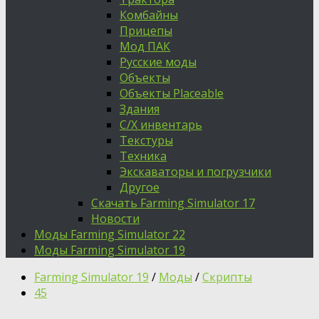
Комбайны
Прицепы
Мод ПАК
Русские моды
Объекты
Объекты Placeable
Здания
С/Х инвентарь
Текстуры
Техника
Экскаваторы и погрузчики
Другое
Скачать Farming Simulator 17
Новости
Моды Farming Simulator 22
Моды Farming Simulator 19
Farming Simulator 19
/
Моды
/
Скрипты
45