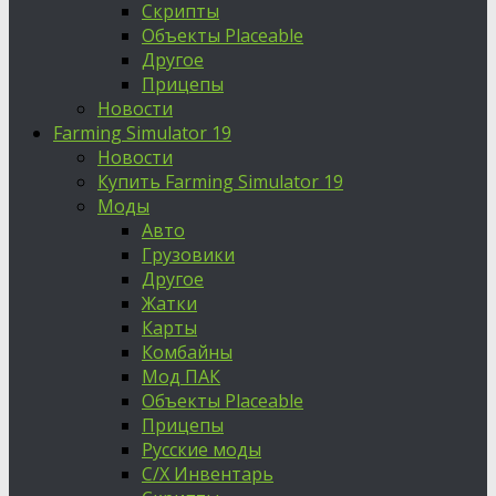
Скрипты
Объекты Placeable
Другое
Прицепы
Новости
Farming Simulator 19
Новости
Купить Farming Simulator 19
Моды
Авто
Грузовики
Другое
Жатки
Карты
Комбайны
Мод ПАК
Объекты Placeable
Прицепы
Русские моды
С/Х Инвентарь