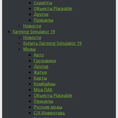
Скрипты
Объекты Placeable
Другое
Прицепы
Новости
Farming Simulator 19
Новости
Купить Farming Simulator 19
Моды
Авто
Грузовики
Другое
Жатки
Карты
Комбайны
Мод ПАК
Объекты Placeable
Прицепы
Русские моды
С/Х Инвентарь