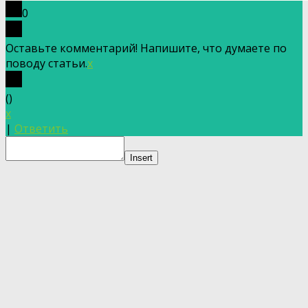
0
Оставьте комментарий! Напишите, что думаете по
поводу статьи.
x
(
)
x
|
Ответить
Insert