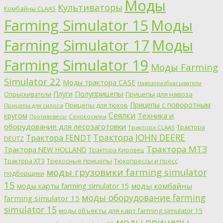
Моды
Культиваторы
Комбайны CLAAS
Farming Simulator 15
Моды
Farming Simulator 17
Моды
Farming Simulator 19
Моды Farming
Simulator 22
Моды трактора CASE
Навозоразбрасыватели
Полуприцепы
Плуги
Прицепы для навоза
Опрыскиватели
Прицепы с поворотным
Прицепы для тюков
Прицепы для силоса
Сеялки
Техника и
кругом
Противовесы
Сенокосилки
оборудование для лесозаготовки
Трактора
Трактора CLAAS
Трактора JOHN DEERE
Трактора FENDT
DEUTZ
Трактора МТЗ
Трактора NEW HOLLAND
Трактора Кировец
Трактора ХТЗ
Трехосные прицепы
Тюкопрессы и пресс
моды грузовики farming simulator
подборщики
15
моды комбайны
моды карты farming simulator 15
моды оборудование farming
farming simulator 15
simulator 15
моды объекты для карт farming simulator 15
моды прицепы