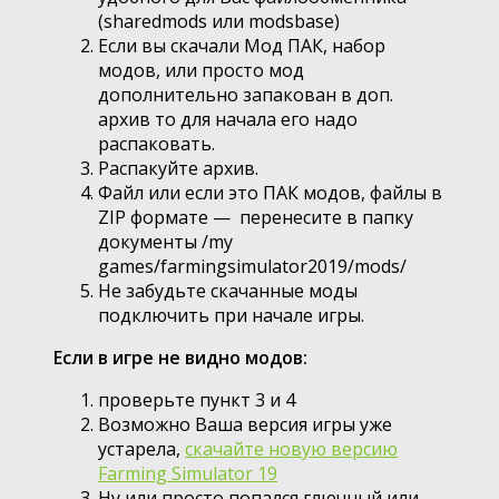
(sharedmods или modsbase)
Если вы скачали Мод ПАК, набор
модов, или просто мод
дополнительно запакован в доп.
архив то для начала его надо
распаковать.
Распакуйте архив.
Файл или если это ПАК модов, файлы в
ZIP формате — перенесите в папку
документы /my
games/farmingsimulator2019/mods/
Не забудьте скачанные моды
подключить при начале игры.
Если в игре не видно модов:
проверьте пункт 3 и 4
Возможно Ваша версия игры уже
устарела,
скачайте новую версию
Farming Simulator 19
Ну или просто попался глючный или