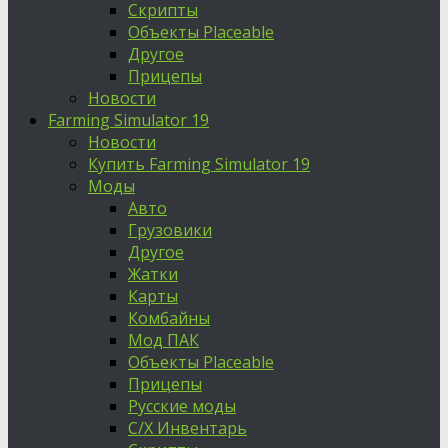
Скрипты
Объекты Placeable
Другое
Прицепы
Новости
Farming Simulator 19
Новости
Купить Farming Simulator 19
Моды
Авто
Грузовики
Другое
Жатки
Карты
Комбайны
Мод ПАК
Объекты Placeable
Прицепы
Русские моды
С/Х Инвентарь