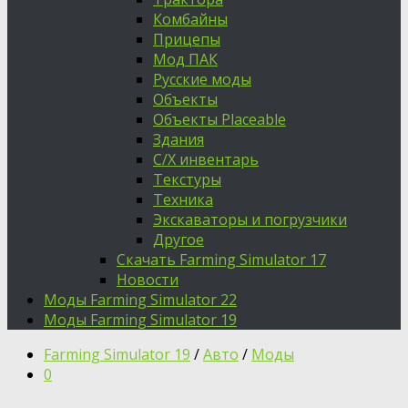
Комбайны
Прицепы
Мод ПАК
Русские моды
Объекты
Объекты Placeable
Здания
С/Х инвентарь
Текстуры
Техника
Экскаваторы и погрузчики
Другое
Скачать Farming Simulator 17
Новости
Моды Farming Simulator 22
Моды Farming Simulator 19
Farming Simulator 19
/
Авто
/
Моды
0