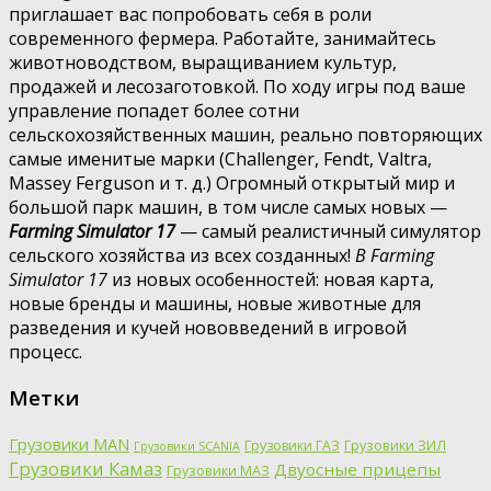
приглашает вас попробовать себя в роли
современного фермера. Работайте, занимайтесь
животноводством, выращиванием культур,
продажей и лесозаготовкой. По ходу игры под ваше
управление попадет более сотни
сельскохозяйственных машин, реально повторяющих
самые именитые марки (Challenger, Fendt, Valtra,
Massey Ferguson и т. д.) Огромный открытый мир и
большой парк машин, в том числе самых новых —
Farming Simulator 17
— самый реалистичный симулятор
сельского хозяйства из всех созданных!
В Farming
Simulator 17
из новых особенностей: новая карта,
новые бренды и машины, новые животные для
разведения и кучей нововведений в игровой
процесс.
Метки
Грузовики MAN
Грузовики ГАЗ
Грузовики ЗИЛ
Грузовики SCANIA
Грузовики Камаз
Двуосные прицепы
Грузовики МАЗ