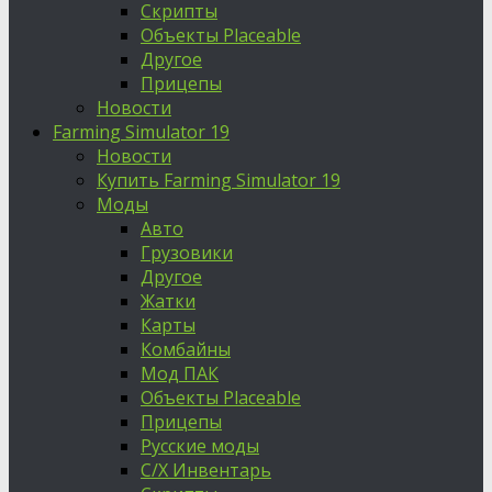
Скрипты
Объекты Placeable
Другое
Прицепы
Новости
Farming Simulator 19
Новости
Купить Farming Simulator 19
Моды
Авто
Грузовики
Другое
Жатки
Карты
Комбайны
Мод ПАК
Объекты Placeable
Прицепы
Русские моды
С/Х Инвентарь