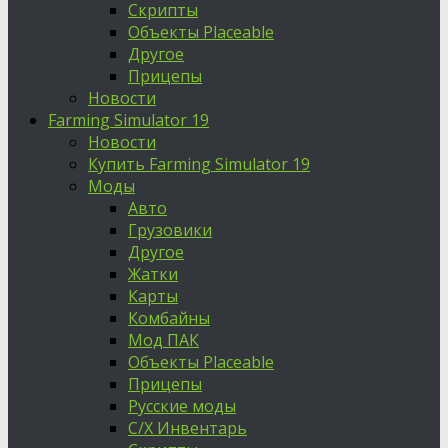
Скрипты
Объекты Placeable
Другое
Прицепы
Новости
Farming Simulator 19
Новости
Купить Farming Simulator 19
Моды
Авто
Грузовики
Другое
Жатки
Карты
Комбайны
Мод ПАК
Объекты Placeable
Прицепы
Русские моды
С/Х Инвентарь