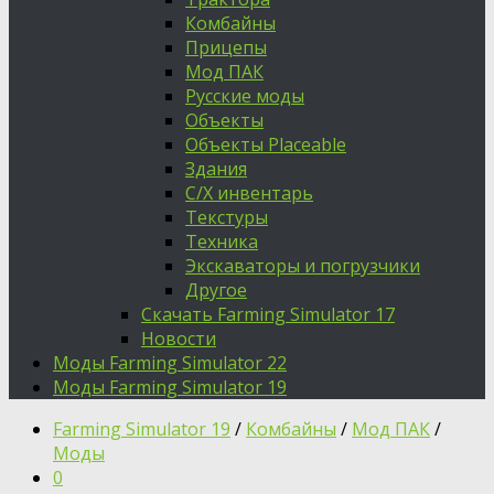
Комбайны
Прицепы
Мод ПАК
Русские моды
Объекты
Объекты Placeable
Здания
С/Х инвентарь
Текстуры
Техника
Экскаваторы и погрузчики
Другое
Скачать Farming Simulator 17
Новости
Моды Farming Simulator 22
Моды Farming Simulator 19
Farming Simulator 19
/
Комбайны
/
Мод ПАК
/
Моды
0