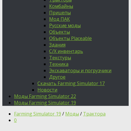
Комбайны
Прицепы
Мод ПАК
Русские моды
Объекты
Объекты Placeable
Здания
С/Х инвентарь
Текстуры
Техника
Экскаваторы и погрузчики
Другое
Скачать Farming Simulator 17
Новости
Моды Farming Simulator 22
Моды Farming Simulator 19
Farming Simulator 19
/
Моды
/
Трактора
0