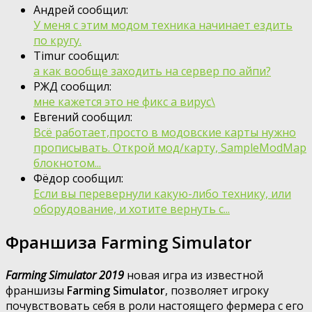
Андрей сообщил:
У меня с этим модом техника начинает ездить
по кругу.
Timur сообщил:
а как вообще заходить на сервер по айпи?
РЖД сообщил:
мне кажется это не фикс а вирус\
Евгений сообщил:
Всё работает,просто в модовские карты нужно
прописывать. Открой мод/карту, SampleModMap
блокнотом...
Фёдор сообщил:
Если вы перевернули какую-либо технику, или
оборудование, и хотите вернуть с...
Франшиза Farming Simulator
Farming Simulator 2019
новая игра из известной
франшизы
Farming Simulator
, позволяет игроку
почувствовать себя в роли настоящего фермера с его