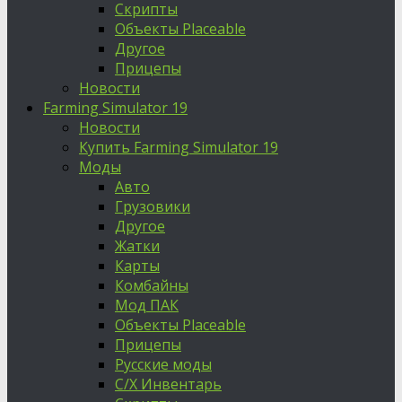
Скрипты
Объекты Placeable
Другое
Прицепы
Новости
Farming Simulator 19
Новости
Купить Farming Simulator 19
Моды
Авто
Грузовики
Другое
Жатки
Карты
Комбайны
Мод ПАК
Объекты Placeable
Прицепы
Русские моды
С/Х Инвентарь