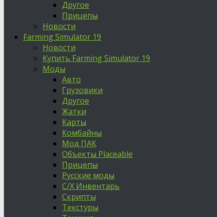
Другое
Прицепы
Новости
Farming Simulator 19
Новости
Купить Farming Simulator 19
Моды
Авто
Грузовики
Другое
Жатки
Карты
Комбайны
Мод ПАК
Объекты Placeable
Прицепы
Русские моды
С/Х Инвентарь
Скрипты
Текстуры