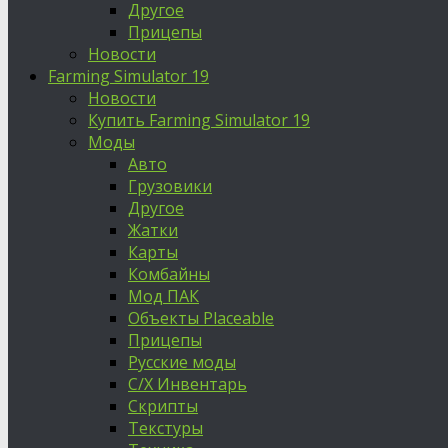
Другое
Прицепы
Новости
Farming Simulator 19
Новости
Купить Farming Simulator 19
Моды
Авто
Грузовики
Другое
Жатки
Карты
Комбайны
Мод ПАК
Объекты Placeable
Прицепы
Русские моды
С/Х Инвентарь
Скрипты
Текстуры