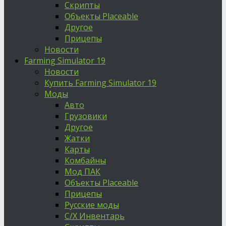
Скрипты
Объекты Placeable
Другое
Прицепы
Новости
Farming Simulator 19
Новости
Купить Farming Simulator 19
Моды
Авто
Грузовики
Другое
Жатки
Карты
Комбайны
Мод ПАК
Объекты Placeable
Прицепы
Русские моды
С/Х Инвентарь