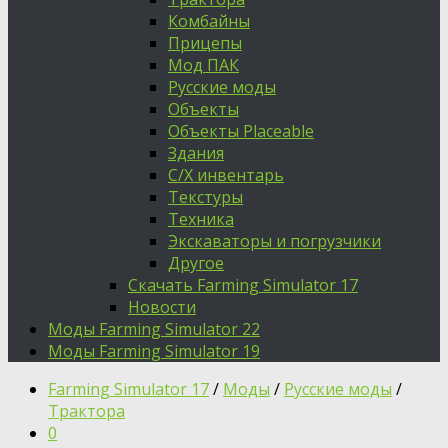
Комбайны
Прицепы
Мод ПАК
Русские моды
Объекты
Объекты Placeable
Здания
С/Х инвентарь
Текстуры
Техника
Экскаваторы и погрузчики
Другое
Скачать Farming Simulator 17
Новости
Моды Farming Simulator 22
Моды Farming Simulator 19
Farming Simulator 17
/
Моды
/
Русские моды
/
Трактора
0