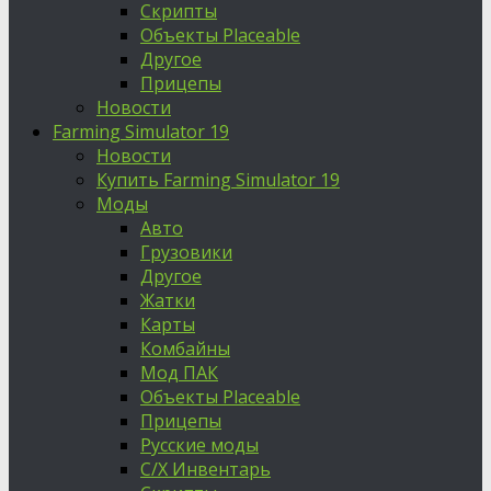
Скрипты
Объекты Placeable
Другое
Прицепы
Новости
Farming Simulator 19
Новости
Купить Farming Simulator 19
Моды
Авто
Грузовики
Другое
Жатки
Карты
Комбайны
Мод ПАК
Объекты Placeable
Прицепы
Русские моды
С/Х Инвентарь