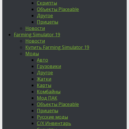
Скрипты
Объекты Placeable
Другое
Прицепы
Новости
Farming Simulator 19
Новости
Купить Farming Simulator 19
Моды
Авто
Грузовики
Другое
Жатки
Карты
Комбайны
Мод ПАК
Объекты Placeable
Прицепы
Русские моды
С/Х Инвентарь