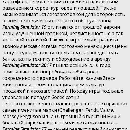
картофель, свекла. Заниматься животноводством
разведением коров, кур, овец и лошадей. Так же
можно заниматься лесозаготовкой для которой есть
огромное количество техники и оборудования.
Farming Simulator 19
отличается от прошлой версии
игры: улучшенной графикой, реалистичностью а так
же новой техникой. Так же в игре сильно развита
экономическая система: постоянно меняющиеся цены
на культуры, можно воспользоваться кредитом в
банке, взять технику и оборудование в аренду.
Farming Simulator 2017
вышла осенью 2016 года,
приглашает вас попробовать себя в роли
современного фермера. Работайте, занимайтесь
животноводством, выращиванием культур,
продажей и лесозаготовкой. По ходу игры под ваше
управление попадет более сотни
сельскохозяйственных машин, реально повторяющих
самые именитые марки (Challenger, Fendt, Valtra,
Massey Ferguson и т. д.) Огромный открытый мир и
большой парк машин, в том числе самых новых —
Farming Simulator 17
— самый реалистичный симулятор