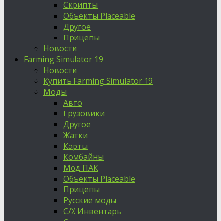
Скрипты
Объекты Placeable
Другое
Прицепы
Новости
Farming Simulator 19
Новости
Купить Farming Simulator 19
Моды
Авто
Грузовики
Другое
Жатки
Карты
Комбайны
Мод ПАК
Объекты Placeable
Прицепы
Русские моды
С/Х Инвентарь