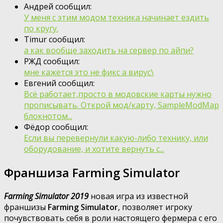
Андрей сообщил:
У меня с этим модом техника начинает ездить
по кругу.
Timur сообщил:
а как вообще заходить на сервер по айпи?
РЖД сообщил:
мне кажется это не фикс а вирус\
Евгений сообщил:
Всё работает,просто в модовские карты нужно
прописывать. Открой мод/карту, SampleModMap
блокнотом...
Фёдор сообщил:
Если вы перевернули какую-либо технику, или
оборудование, и хотите вернуть с...
Франшиза Farming Simulator
Farming Simulator 2019
новая игра из известной
франшизы
Farming Simulator
, позволяет игроку
почувствовать себя в роли настоящего фермера с его